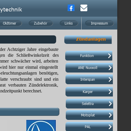
ytechnik
Oldtimer
Oldtimer
Zubehör
Zubehör
Links
Links
Impressum
Impressum
Zündanlagen
der
Achtziger
Jahre
eingebaute 
gen
die
Schließwinkelzeit
des 
Funktion 
Funktion 
mmer
schwächer
wird,
arbeiten 
wird
hier
nur
einmal
eingestellt 
ANE Nuxxoll
ANE Nuxxoll
eleuchtungsanlagen
benötigen, 
atte
verschraubt
sind
und
ein 
Interspan
Interspan
arat
verbauten
Zündelektronik, 
ündzeitpunkt berechnet.
Karger
Karger
Selettra
Selettra
Motoplat
Motoplat
PAL
PAL