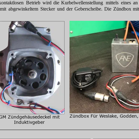
kontaktlosen
Betrieb
wird
die
Kurbelwellenstellung
mittels
eines
an
mit
abgewinkeltem
Stecker
und
der
Geberscheibe.
Die
Zündbox
mi
Zündbox Für Weslake, Godden
GM Zündgehäusedeckel mit 
Induktivgeber