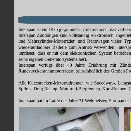
Interspan ist ein 1975 gegründetes Unternehmen, das verbes
Interspan-Zündungen
sind
vollständig
elektronisch
angetrie
und
Mehrzylinder-Motorräder
und
Rennwagen
vieler
Typ
wiederaufladbare
Batterie
zum
Antrieb
verwenden.
Intersp
umrüstet,
dass
er
mit
dem
elektronischen
System
betriebe
seine eigenen Generatorsysteme her).
Interspan
verfügt
über
40
Jahre
Erfahrung
mit
Zünd
Rundstreckenrennmotorrädern (einschließlich des Großen Pre
Alle
Kurzstrecken-Motorradrennen
wie
Speedway-,
Langst
Sprints, Drag Racing, Motorrad-Bergrennen, Kart-Rennen, Q
Interspan hat im Laufe der Jahre 31 Weltmeister, Europameis