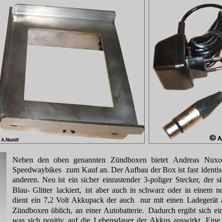
Neben
den
oben
genannten
Zündboxen
bietet
Andreas
Nuxo
Speedwaybikes
zum
Kauf
an.
Der 
Aufbau
der
Box
ist
fast
identi
anderen.
Neu
ist
ein
sicher
einrastender
3-poliger
Stecker,
der
s
Blau-
Glitter
lackiert,
ist
aber
auch
in
schwarz
oder
in
einem
n
dient
ein
7,2
Volt
Akkupack
der
auch
nur
mit
einen
Ladegerät
Zündboxen
üblich,
an
einer
Autobatterie.
Dadurch
ergibt
sich
ei
was
sich
positiv
auf
die
Lebensdauer
der
Akkus
auswirkt.
Eine