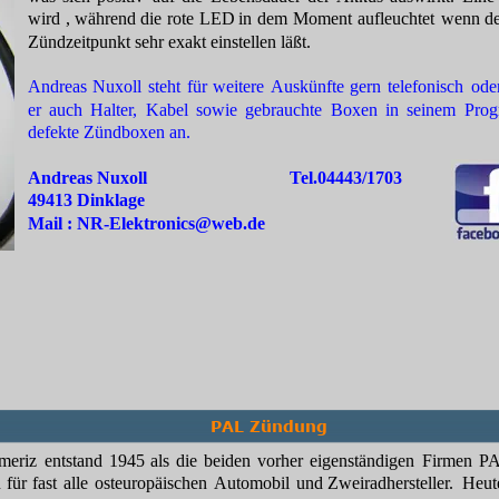
wird
,
während
die
rote
LED
in
dem
Moment
aufleuchtet
wenn
d
Zündzeitpunkt sehr exakt einstellen läßt.
Andreas
Nuxoll
steht
für
weitere
Auskünfte
gern
telefonisch
ode
er
auch
Halter,
Kabel
sowie
gebrauchte
Boxen
in
seinem
Pro
defekte Zündboxen an.
Andreas Nuxoll                                Tel.04443/1703
49413 Dinklage
Mail : NR-Elektronics@web.de
PAL Zündung
meriz
entstand
1945
als
die
beiden
vorher
eigenständigen
Firmen
P
n
für
fast
alle
osteuropäischen 
Automobil
und
Zweiradhersteller.
Heut