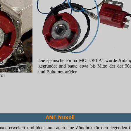
Die
spanische
Firma
MOTOPLAT
wurde
Anfan
gegründet
und
baute
etwa
bis
Mitte
der
der
90
und Bahnmotorräder
tor
ANE Nuxoll
oxen
erweitert
und
bietet
nun
auch
eine
Zündbox
für
den
liegenden