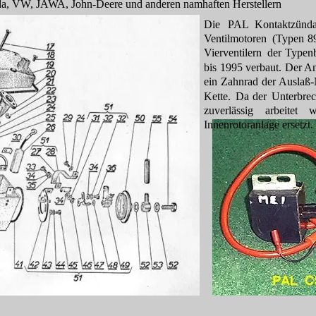
a, VW, JAWA, John-Deere und anderen namhaften Herstellern
Die
PAL
Kontaktzünd
Ventilmotoren
(Typen
8
Vierventilern
der
Typenb
bis
1995
verbaut.
Der 
An
ein
Zahnrad
der 
Auslaß-
Kette.
Da
der
Unterbrec
zuverlässig
arbeitet
w
Innenrotoranlage ersetzt.