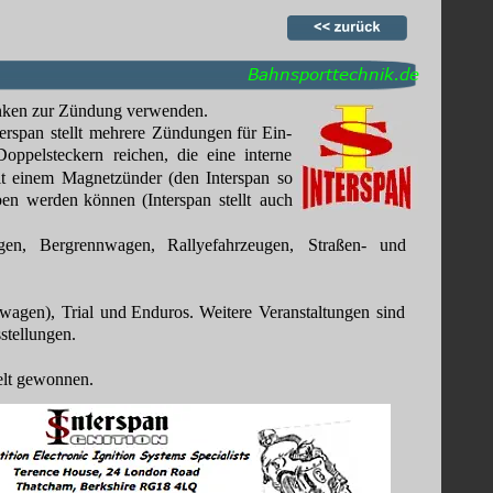
Bahnsporttechnik.de
Funken zur Zündung verwenden.
terspan
stellt
mehrere
Zündungen
für
Ein- 
Doppelsteckern
reichen,
die
eine
interne 
t
einem
Magnetzünder
(den
Interspan
so 
ben
werden
können
(Interspan
stellt
auch 
gen,
Bergrennwagen,
Rallyefahrzeugen,
Straßen-
und 
nwagen),
Trial
und
Enduros.
Weitere
Veranstaltungen
sind 
stellungen.
Welt gewonnen.