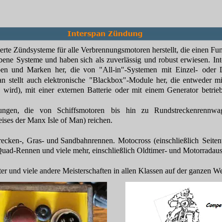
Interspan Zündung
serte Zündsysteme für alle Verbrennungsmotoren herstellt, die einen 
bene
Systeme
und
haben
sich
als
zuverlässig
und
robust
erwiesen.
In
en
und
Marken
her,
die
von
"All-in"-Systemen
mit
Einzel-
oder
an
stellt
auch
elektronische
"Blackbox"-Module
her,
die
entweder
mi
n
wird),
mit
einer
externen
Batterie
oder
mit
einem
Generator
betrie
ungen,
die
von
Schiffsmotoren
bis
hin
zu
Rundstreckenrennwa
ises der Manx Isle of Man) reichen.
recken-,
Gras-
und
Sandbahnrennen.
Motocross
(einschließlich
Seite
uad-Rennen und viele mehr, einschließlich Oldtimer- und Motorradaus
ter und viele andere Meisterschaften in allen Klassen auf der ganzen 