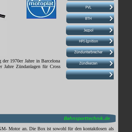
PVL
PVL
BTH
BTH
Jezpol
Jezpol
HPI-Ignition
HPI-Ignition
Zündunterbrecher
Zündunterbrecher
g
der
1970er
Jahre
in
Barcelona 
Zündkerzen
Zündkerzen
er
Jahre
Zündanlagen
für
Cross 
Bahnsporttechnik.de
GM-
Motor
an.
Die
Box
ist
sowohl
für
den
kontaktlosen
als 