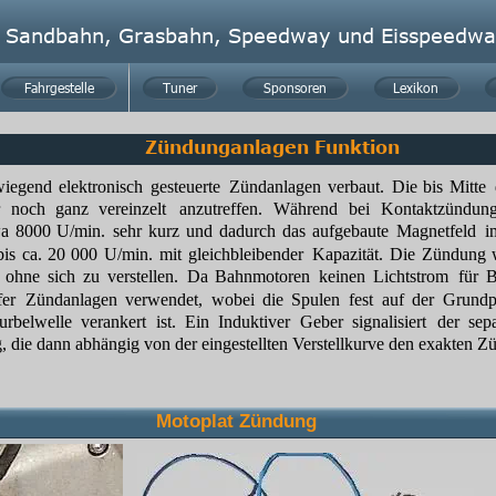
Sandbahn, Grasbahn, Speedway und Eisspeedwa
Fahrgestelle
Fahrgestelle
Tuner
Tuner
Sponsoren
Sponsoren
Lexikon
Lexikon
Zündunganlagen Funktion
wiegend
elektronisch
gesteuerte
Zündanlagen
verbaut.
Die
bis
Mitte
noch
ganz
vereinzelt
anzutreffen.
Während
bei
Kontaktzündun
wa
8000
U/min.
sehr
kurz
und
dadurch
das
aufgebaute
Magnetfeld
i
bis
ca.
20
000
U/min.
mit
gleichbleibender
Kapazität.
Die
Zündung
ohne
sich
zu
verstellen.
Da
Bahnmotoren
keinen
Lichtstrom
für
B
fer
Zündanlagen
verwendet,
wobei
die
Spulen
fest
auf
der
Grundpl
urbelwelle
verankert
ist.
Ein
Induktiver
Geber
signalisiert
der
sep
 die dann abhängig von der eingestellten Verstellkurve den exakten Z
Motoplat Zündung