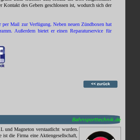
er
Kontakt
des
Gebers
geschlossen
ist,
wodurch
sich
der 
r
per
Mail
zur
Verfügung.
Neben
neuen
Zündboxen
hat 
gramm.
Außerdem
bietet
er
einen
Reparaturservice
für 
Bahnsporttechnik.de
AL
und
Magneton
verstaatlicht
wurden. 
e
ist
die
Firma
eine 
Aktiengesellschaft, 