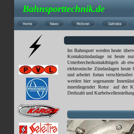
Bahnsporttechnik.de
Home
Home
News
News
Motoren
Motoren
Getriebe
Getriebe
Im
Bahnsport
werden
heute
über
Kontaktzündanlage
ist
heute
nur
Unterbrecherkontaktbügels
ab
et
elektronische
Zündanlagen
heute
und
arbeitet
fortan
verschleissfrei
werden
hier
sogenannte
Innenläu
innenliegender
Rotor
auf
der
K
Drehzahl und Kurbelwellenstellung,