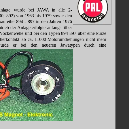
anlage
wurde
bei
JAWA
in
alle
2- 
90,
892)
von
1963
bis
1979
sowie
den 
aureihe
894
-
897
in
den
Jahren
1976 
trieb
der 
Anlage
erfolgte
anfangs
über 
Nockenwelle
und
bei
den
Typen
894-897
über
eine
kurze 
herkontakt
ab
ca.
11000
Motorumdrehungen
nicht
mehr 
urde
er
bei
den
neueren
Jawatypen
durch
eine 