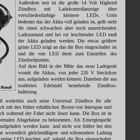
Außerdem
neu
ist
die
große
14
Volt
Highend 
Zündbox
mit
Ladekontrollanzeige
über 
verschiedenfarbige
kleinere
LEDs.
Grün 
bedeutet
das
der 
Akku
voll
geladen
ist,
gelb
steht 
für
einen
schwachen
aber
noch
ausreichenden 
Ladezustand
und
bei
rot
leuchtender
LED
muß 
der
Akku
geladen
werden.
Die
etwas
größere 
grüne
LED
zeigt
an
das
die
Box
eingeschaltet
ist 
und
die
rote
LED
dient
zum
Einstellen
des 
Zündzeitpunkts.
Auf
dem
Bild
in
der
Mitte
das
neue
Ladegerät 
womit
die
Akkus,
von
jeder
220
V
Steckdose 
aus,
aufgeladen
werden
können.
Daneben
die
aus 
rostfreien
Edelstahl
bestehende
Zündbox- 
halterung
ll
weiterhin
auch
seine
Universal
Zündbox
für
alle 
sch
mit
den
früher
erhältlichen
Boxen
von
Interspan
und 
ich
während
der
Fahrt
nicht
lösen
kann.
Die
Box
ist
in 
ormalen
Alugehäuse
zu
bekommen.
Als
Ernergiequelle 
aufgeladen
werden
kann
und
nicht
wie
früher
bei
den 
ne
wesentlich
gleichmäßigere
und
schonendere
Ladung 
grüne
LED
leuchtet
auf,
sobald
die
Box
eingeschaltet 