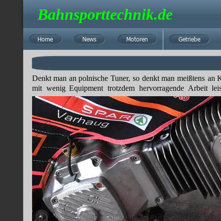
Bahnsporttechnik.de
Home
Home
News
News
Motoren
Motoren
Getriebe
Getriebe
Denkt
man
an
polnische 
Tuner,
so
denkt
man
meißtens
an
K
mit
wenig
Equipment
trotzdem
hervorragende
Arbeit
lei