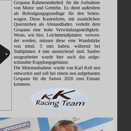
Gespann
Rahmenmittelteil
für
die
Aufnahme 
von
Motor
und
Getriebe.
Es
dient
außerdem 
als
Befestigungsgrundlage
für
den
Seiten-
wagen.
Diese
Kastenform,
mit
zusätzlichen 
Querstreben
als
Abstandhalter,
verleiht
dem 
Gespann
eine
hohe
Verwindungssteifigkeit. 
Wenn,
wie
hier,
Leichtmetallplatten
verwen-
det
werden,
müssen
diese
eine
Wandstärke 
von
mind.
5
mm
haben,
während
bei 
Stahlplatten
4
mm
ausreichend
sind.
Sauber 
ausgearbeitet
wurde
hier
auch
das
aufge-
schraubte Kupplungsgehäuse.
Die
Motoraufnahme
wurde
von
Karl
Keil
neu 
entworfen
und
soll
bei
einem
neu
aufgebauten 
Gespann
für
die
Saison
2026
zum
Einsatz 
kommen.