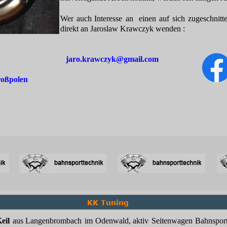
Wer
auch
Interesse
an
einen
auf
sich
zugeschnitt
direkt an Jaroslaw Krawczyk wenden : 
                                    jaro.krawczyk@gmail.com 
roßpolen
KK Tuning 
eil
aus
Langenbrombach
im
Odenwald,
aktiv
Seitenwagen
Bahnsport