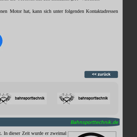
enen
Motor
hat,
kann
sich
unter
folgenden
Kontaktadressen 
Bahnsporttechnik.de
.
In
dieser
Zeit
wurde
er
zweimal 