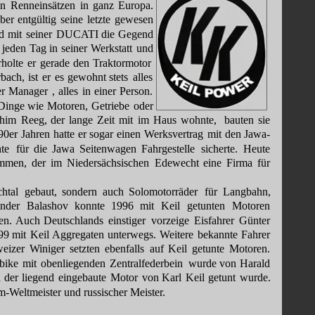
en
Renneinsätzen
in
ganz
Europa. 
ber
entgültig
seine
letzte
gewesen 
d
mit
seiner
DUCATI
die
Gegend 
jeden
Tag
in
seiner
Werkstatt
und 
holte
er
gerade
den
Traktormotor 
rbach,
ist
er
es
gewohnt
stets
alles 
r
Manager
,
alles
in
einer
Person. 
Dinge
wie
Motoren,
Getriebe
oder 
chim
Reeg,
der
lange
Zeit
mit
im
Haus
wohnte,
bauten
sie 
90er
Jahren
hatte
er
sogar
einen 
Werksvertrag
mit
den
Jawa-
hte
für
die
Jawa
Seitenwagen
Fahrgestelle
sicherte.
Heute 
mmen,
der
im
Niedersächsischen
Edewecht
eine
Firma
für 
htal
gebaut,
sondern
auch
Solomotorräder
für
Langbahn, 
nder
Balashov
konnte
1996
mit
Keil
getunten
Motoren 
en.
Auch
Deutschlands
einstiger
vorzeige
Eisfahrer
Günter 
99
mit
Keil 
Aggregaten
unterwegs.
Weitere
bekannte
Fahrer 
eizer
Winiger
setzten
ebenfalls
auf
Keil
getunte
Motoren. 
bike
mit
obenliegenden
Zentralfederbein
wurde
von
Harald 
d
der
liegend
eingebaute
Motor
von
Karl
Keil
getunt
wurde. 
Weltmeister und russischer Meister.  