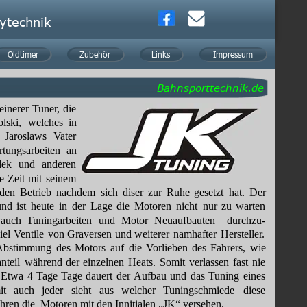
ytechnik
Oldtimer
Oldtimer
Zubehör
Zubehör
Links
Links
Impressum
Impressum
Bahnsporttechnik.de
einerer 
Tuner,
die 
lski,
welches
in 
Jaroslaws
Vater 
tungsarbeiten
an 
ek
und
anderen 
e
Zeit
mit
seinem 
den
Betrieb
nachdem
sich
diser
zur
Ruhe
gesetzt
hat.
Der 
und
ist
heute
in
der
Lage
die
Motoren
nicht
nur
zu
warten 
auch
Tuningarbeiten
und
Motor
Neuaufbauten
durchzu- 
iel 
Ventile
von
Graversen
und
weiterer
namhafter
Hersteller. 
Abstimmung
des
Motors
auf
die
Vorlieben
des
Fahrers,
wie 
nteil
während
der
einzelnen
Heats.
Somit
verlassen
fast
nie 
Etwa
4
Tage
Tage
dauert
der
Aufbau
und
das
Tuning
eines 
it
auch
jeder
sieht
aus
welcher
Tuningschmiede
diese 
hren die  Motoren mit den Innitialen „JK“ versehen.