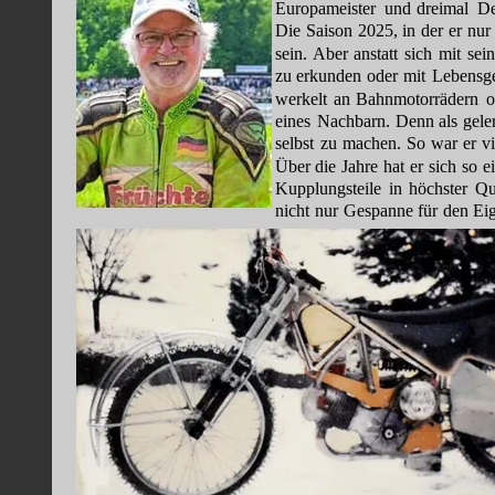
Europameister
und
dreimal
De
Die
Saison
2025,
in
der
er
nur
sein.
Aber
anstatt
sich
mit
sei
zu
erkunden
oder
mit
Lebensge
werkelt
an
Bahnmotorrädern
o
eines
Nachbarn.
Denn
als
gele
selbst
zu
machen.
So
war
er
vi
Über
die
Jahre
hat
er
sich
so
e
Kupplungsteile
in
höchster
Qu
nicht
nur
Gespanne
für
den
Ei