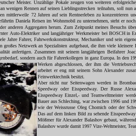
utscher
Meister.
Unzählige
Pokale
zeugen
von
weiteren
erfolgreich
an
wenigen
Rennen
auf
seinen
Lieblingsstrecken
teilnahm,
soll
nun
a
nen
mittlerweile
72
Jahren
auf
sein
Rentnerleben
zu
konzentrieren
un
fährtin
Daniela
Reisen
im
Wohnmobil
zu
unternehmen,
steht
er
noch
der
anderen
Aggregaten
herum.
Zum
Zeitpunkt
meines
Besuchs
über
rnter 
Auto-Elektriker
und
langjähriger
Werkmeister
bei
BOSCH
in
E
ele
Jahre
Fahrer,
Fahrwerkskonstrukteur,
Mechaniker
und
sein
eigene
in
großes
Netzwerk
an
Spezialisten
aufgebaut,
die
ihm
viele
kleinere
alität
anfertigen.
Zusammen
mit
seinem
langjährigen
Beifahrer
Joa
genbedarf,
sondern
auch
für
Fahrerkollegen
in
ganz
Europa.
In
den
19
Werken
abgeschlossen,
der
ihm
die
Vertriebsrec
arbeitet
er
eng
mit
seinem
Sohn
Alexander
zusa
Feinwerktechnik besitzt.
Aber
nicht
nur
Seitenwagen
werden
in
Brombac
Speedway
oder
Eisspeedway.
Der
Russe
Alexa
Eisspeedway
Einzel,-
und
Teamweltmeister
werd
Bauer
aus
Schleching,
war
zwischen
1996
und
19
wie
der
Weissrusse
Oleg
Chomich
oder
der
Schw
Das
auf
dem
linken
Bild
zu
sehende
Eisspeedway
Mößmer
für 
Alexander
Balashov
gebaut,
währen
Balashov wurde damit 1997 Vize-Weltmeister, Team-