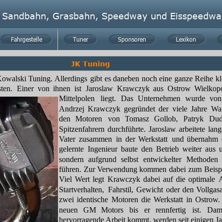
Sandbahn, Grasbahn, Speedway und Eisspeedwa
Fahrgestelle
Fahrgestelle
Tuner
Tuner
Sponsoren
Sponsoren
Lexikon
Lexikon
JK Tuning
owalski 
Tuning. 
Allerdings
gibt
es
daneben
noch
eine
ganze
Reihe
kl
sten.
Einer
von
ihnen
ist
Jaroslaw
Krawczyk
aus
Ostrow
Wielkopo
Mittelpolen
liegt.
Das
Unternehmen
wurde
von
Andrzej
Krawczyk
gegründet
der
viele
Jahre
War
den
Motoren
von
Tomasz
Gollob,
Patryk
Dud
Spitzenfahrern
durchführte.
Jaroslaw
arbeitete
lang
Vater
zusammen
in
der
Werkstatt
und
übernahm
gelernte
Ingenieur
baute
den
Betrieb
weiter
aus
sondern
aufgrund
selbst
entwickelter
Methoden
führen.
Zur 
Verwendung
kommen
dabei
zum
Beisp
Viel
Wert
legt
Krawczyk
dabei
auf
die
optimale
Startverhalten,
Fahrstil,
Gewicht
oder
den
Vollgasa
zwei
identische
Motoren
die
Werkstatt
in
Ostrow.
neuen
GM
Motors
bis
er
rennfertig
ist.
Dam
hervorragende Arbeit kommt, werden seit einigen Ja