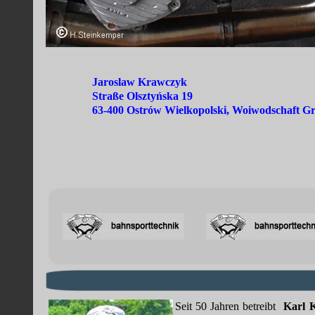
Jaroslaw Krawczyk                                          
Straße Olsztyńska 19 
63-400 Ostrów Wielkopolski, Woiwodschaft G
Seit
50
Jahren
betreibt
Karl
K